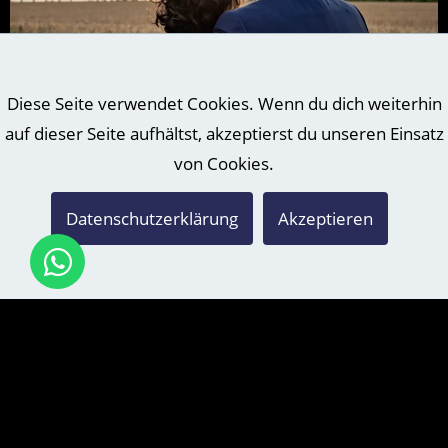
Diese Seite verwendet Cookies. Wenn du dich weiterhin
auf dieser Seite aufhältst, akzeptierst du unseren Einsatz
HOCHZEITSFOTOGRAF IN SCHKEUDITZ
von Cookies.
Das wird heute eine Rundreise! Auch als Hochzeitsfotograf
in Schkeuditz habe ich mein zu Hause in Grimma. Das ist auf
Datenschutzerklärung
Akzeptieren
der anderen Seite von Leipzig - im Osten ;) Schkeuditz...
weiter lesen