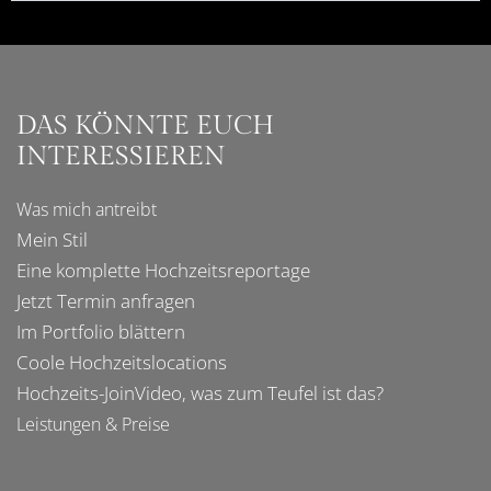
DAS KÖNNTE EUCH
INTERESSIEREN
Was mich
antreibt
Mein Stil
Eine komplette
Hochzeitsreportage
Jetzt Termin anfragen
Im
Portfolio
blättern
Coole
Hochzeitslocations
Hochzeits-JoinVideo
, was zum Teufel ist das?
Leistungen & Preise