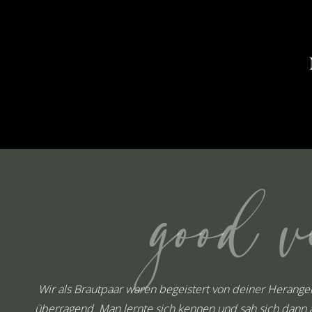
good v
Wir als Brautpaar waren begeistert von deiner Herang
überragend. Man lernte sich kennen und sah sich dann a