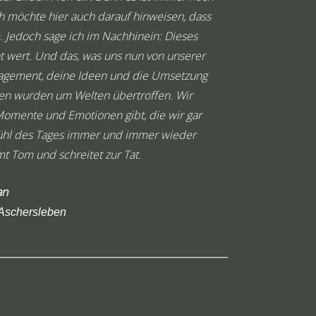
h möchte hier auch darauf hinweisen, dass
einfangen ko
. Jedoch sage ich im Nachhinein: Dieses
hast
nt wert. Und das, was uns nun von unserer
Nachdem w
ngagement, deine Ideen und die Umsetzung
begeistert u
ngen wurden um Welten übertroffen. Wir
ein Video im 
Momente und Emotionen gibt, die wir gar
Musik, den s
ühl des Tages immer und immer wieder
besonderen T
t Tom und schreitet zur Tat.
man auf
an
 Aschersleben