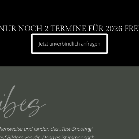
NUR NOCH 2 TERMINE FÜR 2026 FRE
Jetzt unverbindlich anfragen
ibes
ehensweise und fanden das „Test-Shooting“
Hallo Thomas
uf Bildern von dir. Denn es ist immer noch
Hände ge