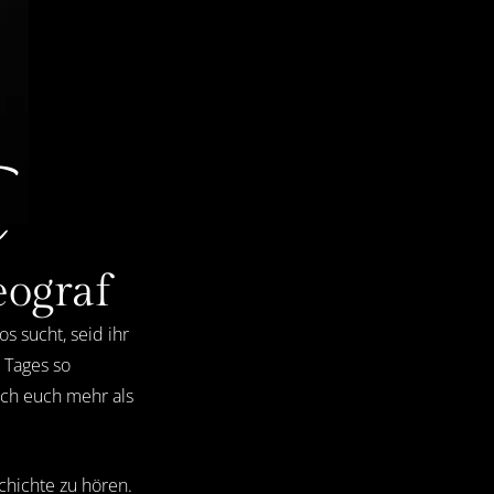
eograf
 sucht, seid ihr
n Tages so
ich euch mehr als
chichte zu hören.