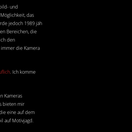
bild- und
 Möglichkeit, das
urde jedoch 1989 jäh
len Bereichen, die
 ich den
d immer die Kamera
flich
. Ich komme
ren Kameras
s bieten mir
die eine auf dem
l auf Motivjagd.