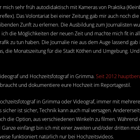
r mich sehr früh autodidaktisch mit Kameras von Praktika (Klein
reflex). Das Volontariat bei einer Zeitung gab mir auch noch die
benden Zunft zu erlernen. Die Ausbildung zum Journalisten w
 ich die Möglichkeiten der neuen Zeit und machte mich fit in al
rafik zu tun haben. Die Journalie nie aus dem Auge lassend gab
us, die Monatszeitung für die Stadt Köthen und Umgebung. Un
videograf und Hochzeitsfotograf in Grimma.
Seit 2012 hauptberu
h braucht und dokumentiere eure Hochzeit im Reportagestil.
s Hochzeitsfotograf in Grimma oder Videograf, immer mit mehre
s sicher ist sicher, Technik kann auch mal versagen. Andererseit
h die Option, aus verschiedenen Winkeln zu filmen. Während 
 Ganze einfängt bin ich mit einer zweiten und/oder dritten mobi
se funktioniert natürlich nur bei Hochzeitsvideos.