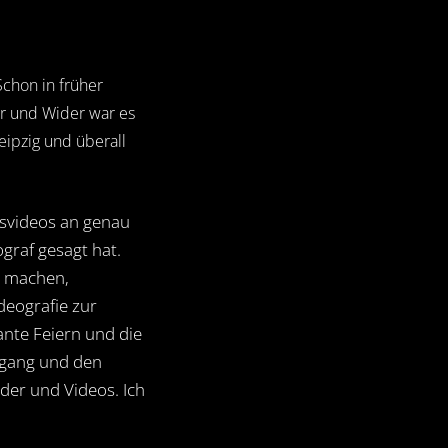
Schon in früher
ür und Wider war es
eipzig und überall
tsvideos an genau
graf gesagt hat.
ar machen,
deografie zur
ante Feiern und die
fgang und den
er und Videos. Ich