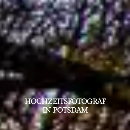
HOCHZEITS­FOTOGRAF
IN POTSDAM