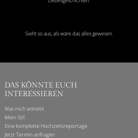
Liebesgeschichten.
Sieht so aus, als wäre das alles gewesen.
DAS KÖNNTE EUCH
INTERESSIEREN
Was mich
antreibt
Mein Stil
Eine komplette
Hochzeitsreportage
Jetzt Termin anfragen