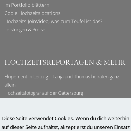
Im
Portfolio
blättern
Coole
Hochzeitslocations
Hochzeits-JoinVideo
, was zum Teufel ist das?
Leistungen & Preise
HOCHZEITSREPORTAGEN & MEHR
Elopement in Leipzig – Tanja und Thomas heiraten ganz
allein
Hochzeitsfotograf auf der Gattersburg
Hochzeitsfotograf in Meißen
Hochzeitsfotograf am Cospudener See
Claudia & Davids Sommer-Hochzeit in Grimma
Diese Seite verwendet Cookies. Wenn du dich weiterhin
Mehr als 10 Jahre Hochzeitsfotograf in Sachsen
auf dieser Seite aufhältst, akzeptierst du unseren Einsatz