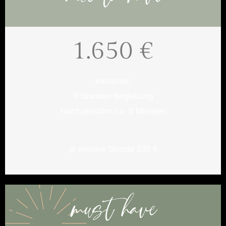
1.650 €
inklusive:
8 Stunden Begleitung
Hochzeitsfilm ca. 8 Minuten
je weitere Stunde 230 €
must have