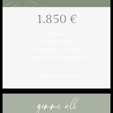
1.850 €
inklusive:
12 Stunden Begleitung
Hochzeitsfilm ca. 13 Minuten
Reden* im Video eingearbeitet
je weitere Stunde 190 €
gimme all