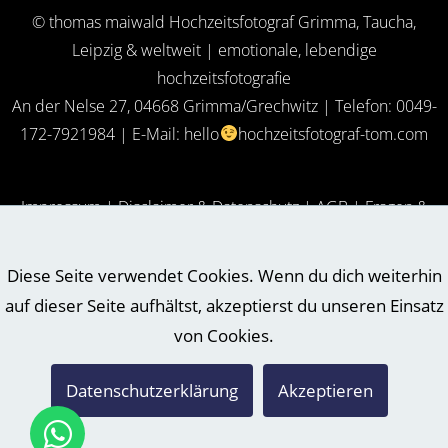
© thomas maiwald Hochzeitsfotograf Grimma, Taucha,
Leipzig & weltweit | emotionale, lebendige
hochzeitsfotografie
An der Nelse 27, 04668 Grimma/Grechwitz | Telefon: 0049-
172-7921984 | E-Mail:
hello
hochzeitsfotograf-tom.com
Impressum
|
Disclaimer & Datenschutz
​ |
AGB
|
Fragen &
Antworten (FAQ)
Diese Seite verwendet Cookies. Wenn du dich weiterhin
auf dieser Seite aufhältst, akzeptierst du unseren Einsatz
Hochzeitsfotograf in Jena
Hochzeitsfotograf in Halle/Saale
von Cookies.
Hochzeitsfotograf in Magdeburg
Hochzeitsfotograf in Potsdam
Hochzeitsfotograf in Freital
Datenschutzerklärung
Akzeptieren
Hochzeitsfotograf in Leipzig
Hochzeitsfotograf Chemnitz
Hochzeitsfotograf in Dresden