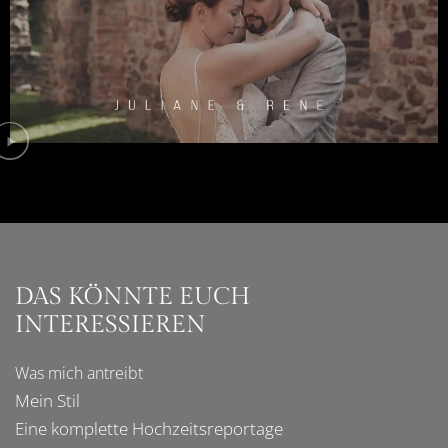
DAS KÖNNTE EUCH
INTERESSIEREN
Was mich
antreibt
Mein Stil
Eine komplette
Hochzeitsreportage