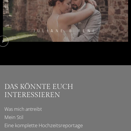
DAS KÖNNTE EUCH
INTERESSIEREN
Was mich
antreibt
Mein Stil
Eine komplette
Hochzeitsreportage