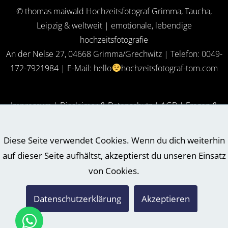
© thomas maiwald Hochzeitsfotograf Grimma, Taucha,
Leipzig & weltweit | emotionale, lebendige
hochzeitsfotografie
An der Nelse 27, 04668 Grimma/Grechwitz | Telefon: 0049-
172-7921984 | E-Mail:
hello
hochzeitsfotograf-tom.com
Impressum
|
Disclaimer & Datenschutz
​ |
AGB
|
Fragen &
Antworten (FAQ)
Diese Seite verwendet Cookies. Wenn du dich weiterhin
auf dieser Seite aufhältst, akzeptierst du unseren Einsatz
Hochzeitsfotograf in Magdeburg
Hochzeitsfotograf in Dresden
von Cookies.
Hochzeitsfotograf in Freital
Hochzeitsfotograf in Leipzig
Hochzeitsfotograf in Potsdam
Datenschutzerklärung
Akzeptieren
Hochzeitsfotograf in Halle/Saale
Hochzeitsfotograf in Jena
Hochzeitsfotograf Chemnitz