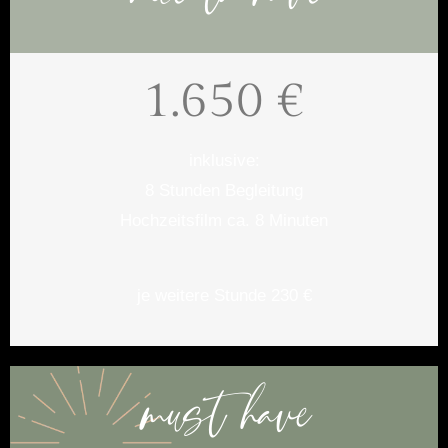
1.650 €
inklusive:
8 Stunden Begleitung
Hochzeitsfilm ca. 8 Minuten
je weitere Stunde 230 €
must have