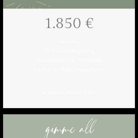
1.850 €
inklusive:
12 Stunden Begleitung
Hochzeitsfilm ca. 13 Minuten
Reden* im Video eingearbeitet
je weitere Stunde 190 €
gimme all