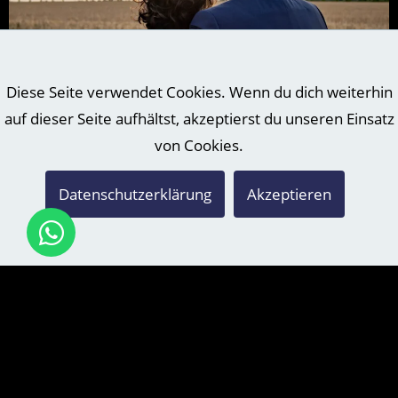
Diese Seite verwendet Cookies. Wenn du dich weiterhin
auf dieser Seite aufhältst, akzeptierst du unseren Einsatz
HOCHZEITSFOTOGRAF IN SCHKEUDITZ
von Cookies.
Das wird heute eine Rundreise! Auch als Hochzeitsfotograf
in Schkeuditz habe ich mein zu Hause in Grimma. Das ist auf
Datenschutzerklärung
Akzeptieren
der anderen Seite von Leipzig - im Osten ;) Schkeuditz...
weiter lesen