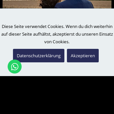
Diese Seite verwendet Cookies. Wenn du dich weiterhin
auf dieser Seite aufhältst, akzeptierst du unseren Einsatz
HOCHZEITSFOTOGRAF IN SCHKEUDITZ
von Cookies.
Das wird heute eine Rundreise! Auch als Hochzeitsfotograf
in Schkeuditz habe ich mein zu Hause in Grimma. Das ist auf
Datenschutzerklärung
Akzeptieren
der anderen Seite von Leipzig - im Osten ;) Schkeuditz...
weiter lesen