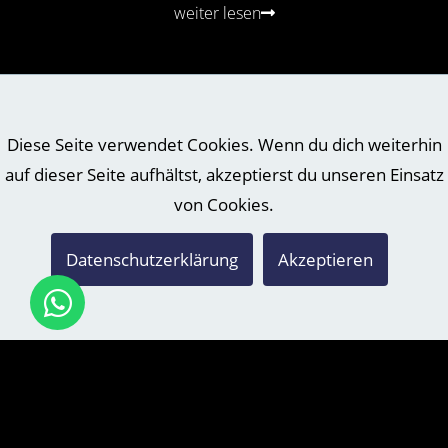
weiter lesen
Diese Seite verwendet Cookies. Wenn du dich weiterhin
auf dieser Seite aufhältst, akzeptierst du unseren Einsatz
von Cookies.
Datenschutzerklärung
Akzeptieren
JOIN – EUER HOCHZEITSVIDEO
“Join”, was ist das denn für eine Bezeichnung, mag der Eine
oder Andere denken. Hochzeitsvideo hätte es doch auch
getan. Na ja, eben nicht ganz. Hinter JoinVideo versteckt sich