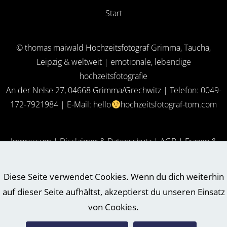
Start
© thomas maiwald Hochzeitsfotograf Grimma, Taucha,
Leipzig & weltweit | emotionale, lebendige
hochzeitsfotografie
An der Nelse 27, 04668 Grimma/Grechwitz | Telefon: 0049-
172-7921984 | E-Mail:
hello
hochzeitsfotograf-tom.com
Impressum
|
Disclaimer & Datenschutz
​ |
AGB
|
Fragen &
Antworten (FAQ)
Diese Seite verwendet Cookies. Wenn du dich weiterhin
auf dieser Seite aufhältst, akzeptierst du unseren Einsatz
Hochzeitsfotograf in Jena
Hochzeitsfotograf in Freital
von Cookies.
Hochzeitsfotograf in Leipzig
Hochzeitsfotograf in Halle/Saale