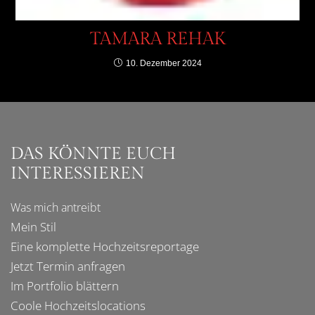
TAMARA REHAK
10. Dezember 2024
DAS KÖNNTE EUCH
INTERESSIEREN
Was mich
antreibt
Mein Stil
Eine komplette
Hochzeitsreportage
Jetzt Termin anfragen
Im
Portfolio
blättern
Coole
Hochzeitslocations