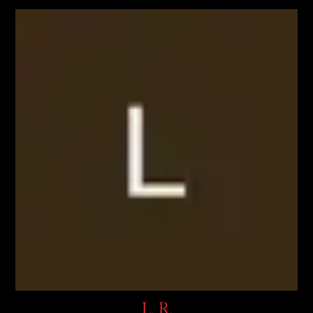
L. R.